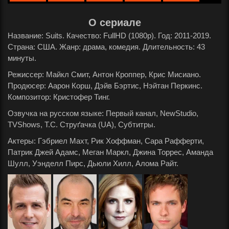
О сериале
Название: Suits. Качество: FullHD (1080p). Год: 2011-2019.
Страна: США. Жанр: драма, комедия. Длительность: 43
минуты.
Режиссер: Майкл Смит, Антон Кроппер, Крис Мисиано.
Продюсер: Аарон Корш, Дэйв Бэртис, Нэйтан Перкинс.
Композитор: Кристофер Тинг.
Озвучка на русском языке: Первый канал, NewStudio,
TVShows, Т.С. Cтруґачка (UA), Субтитры.
Актеры: Гэбриел Махт, Рик Хоффман, Сара Рафферти,
Патрик Джей Адамс, Меган Маркл, Джина Торрес, Аманда
Шулл, Уэнделл Пирс, Дьюли Хилл, Алома Райт.