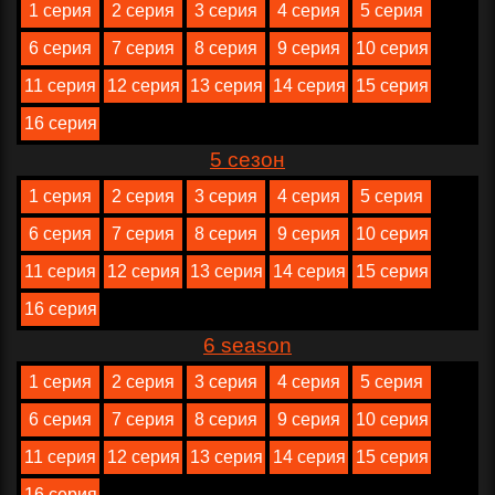
1 серия
2 серия
3 серия
4 серия
5 серия
6 серия
7 серия
8 серия
9 серия
10 серия
11 серия
12 серия
13 серия
14 серия
15 серия
16 серия
5 сезон
1 серия
2 серия
3 серия
4 серия
5 серия
6 серия
7 серия
8 серия
9 серия
10 серия
11 серия
12 серия
13 серия
14 серия
15 серия
16 серия
6 season
1 серия
2 серия
3 серия
4 серия
5 серия
6 серия
7 серия
8 серия
9 серия
10 серия
11 серия
12 серия
13 серия
14 серия
15 серия
16 серия