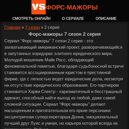
ФОРС-МАЖОРЫ
СМОТРЕТЬ ОНЛАЙН
О СЕРИАЛЕ
ОПИСАНИЕ
Главная
»
7 сезон
»
2 серия
Форс-мажоры 7 сезон 2 серия
Сериал "Форс-мажоры" 7 сезон 2 серия - это
захватывающий американский проект, разворачивающийся
в запутанных коридорах элитного юридического мира.
Молодой мошенник Майк Росс, обладающий
феноменальной памятью, благодаря судьбоносной встрече
становится ассоциированным юристом в престижной
фирме, где с легкостью ведет юридические дела, несмотря
на отсутствие юридического образования. Его партнером
становится Харви Спектр - харизматичный и бесстрашный
адвокат, способный найти выход из любой, даже самой
сложной ситуации. Сериал "Форс-мажоры" делают
насыщенным и притягательным его яркие персонажи:
эксцентричная суперсекретарша Донна, эмоциональный
лучший друг Луис и умная, но карьера которой всегда на