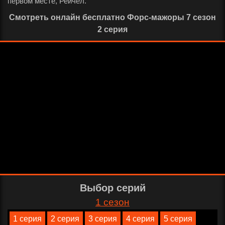
первом месте, Рейчел.
Смотреть онлайн бесплатно Форс-мажоры 7 сезон
2 серия
Выбор серий
1 сезон
1 серия
2 серия
3 серия
4 серия
5 серия