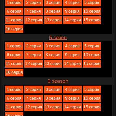
1 серия
2 серия
3 серия
4 серия
5 серия
6 серия
7 серия
8 серия
9 серия
10 серия
11 серия
12 серия
13 серия
14 серия
15 серия
16 серия
5 сезон
1 серия
2 серия
3 серия
4 серия
5 серия
6 серия
7 серия
8 серия
9 серия
10 серия
11 серия
12 серия
13 серия
14 серия
15 серия
16 серия
6 season
1 серия
2 серия
3 серия
4 серия
5 серия
6 серия
7 серия
8 серия
9 серия
10 серия
11 серия
12 серия
13 серия
14 серия
15 серия
16 серия