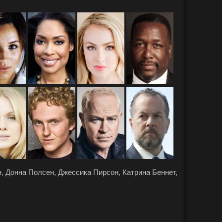
н, Донна Полсен, Джессика Пирсон, Катрина Беннет,