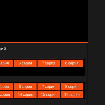
рий
серия
6 серия
7 серия
8 серия
серия
6 серия
7 серия
8 серия
 серия
14 серия
15 серия
16 серия