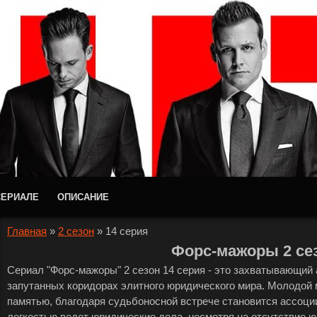
СЕРИАЛЕ
ОПИСАНИЕ
Главная
»
2 сезон
»
14 серия
Форс-мажоры 2 сез
Сериал "Форс-мажоры" 2 сезон 14 серия - это захватывающий
запутанных коридорах элитного юридического мира. Молодо
памятью, благодаря судьбоносной встрече становится ассоци
легкостью ведет юридические дела, несмотря на отсутствие ю