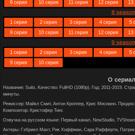
9 серия
10 серия
11 серия
12 серия
13
8 seaso
1 серия
2 серия
3 серия
4 серия
5 
9 серия
10 серия
11 серия
12 серия
13
9 seaso
1 серия
2 серия
3 серия
4 серия
5 
9 серия
10 серия
О сериа
Название: Suits. Качество: FullHD (1080p). Год: 2011-2019. Ст
минуты.
Режиссер: Майкл Смит, Антон Кроппер, Крис Мисиано. Продюс
Композитор: Кристофер Тинг.
Озвучка на русском языке: Первый канал, NewStudio, TVShows,
Актеры: Гэбриел Махт, Рик Хоффман, Сара Рафферти, Патрик