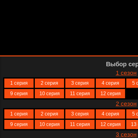
Выбор се
1 сезон
1 серия
2 серия
3 серия
4 серия
5 
9 серия
10 серия
11 серия
12 серия
2 сезон
1 серия
2 серия
3 серия
4 серия
5 
9 серия
10 серия
11 серия
12 серия
13
3 сезон