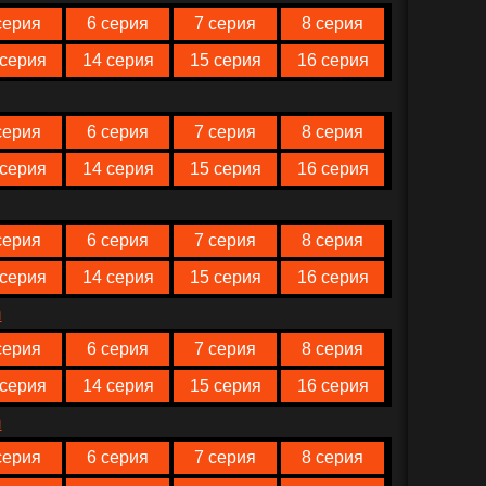
серия
6 серия
7 серия
8 серия
 серия
14 серия
15 серия
16 серия
серия
6 серия
7 серия
8 серия
 серия
14 серия
15 серия
16 серия
серия
6 серия
7 серия
8 серия
 серия
14 серия
15 серия
16 серия
n
серия
6 серия
7 серия
8 серия
 серия
14 серия
15 серия
16 серия
n
серия
6 серия
7 серия
8 серия