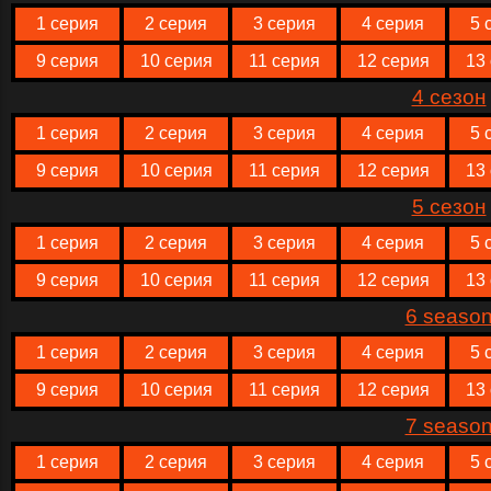
1 серия
2 серия
3 серия
4 серия
5 
9 серия
10 серия
11 серия
12 серия
13
4 сезон
1 серия
2 серия
3 серия
4 серия
5 
9 серия
10 серия
11 серия
12 серия
13
5 сезон
1 серия
2 серия
3 серия
4 серия
5 
9 серия
10 серия
11 серия
12 серия
13
6 seaso
1 серия
2 серия
3 серия
4 серия
5 
9 серия
10 серия
11 серия
12 серия
13
7 seaso
1 серия
2 серия
3 серия
4 серия
5 