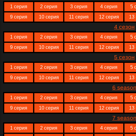
1 серия
2 серия
3 серия
4 серия
5 
9 серия
10 серия
11 серия
12 серия
13
4 сезон
1 серия
2 серия
3 серия
4 серия
5 
9 серия
10 серия
11 серия
12 серия
13
5 сезон
1 серия
2 серия
3 серия
4 серия
5 
9 серия
10 серия
11 серия
12 серия
13
6 seaso
1 серия
2 серия
3 серия
4 серия
5 
9 серия
10 серия
11 серия
12 серия
13
7 seaso
1 серия
2 серия
3 серия
4 серия
5 