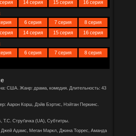
 серия
14 серия
15 серия
16 серия
n
серия
6 серия
7 серия
8 серия
 серия
14 серия
15 серия
16 серия
n
серия
6 серия
7 серия
8 серия
ле
рана: США. Жанр: драма, комедия. Длительность: 43
ер: Аарон Корш, Дэйв Бэртис, Нэйтан Перкинс.
 Т.С. Cтруґачка (UA), Субтитры.
 Джей Адамс, Меган Маркл, Джина Торрес, Аманда