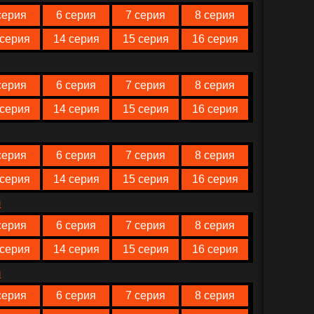
серия
6 серия
7 серия
8 серия
 серия
14 серия
15 серия
16 серия
серия
6 серия
7 серия
8 серия
 серия
14 серия
15 серия
16 серия
серия
6 серия
7 серия
8 серия
 серия
14 серия
15 серия
16 серия
n
серия
6 серия
7 серия
8 серия
 серия
14 серия
15 серия
16 серия
n
серия
6 серия
7 серия
8 серия