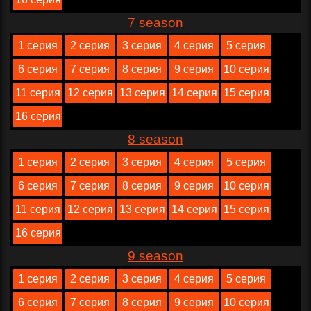
7 season
1 серия
2 серия
3 серия
4 серия
5 серия
6 серия
7 серия
8 серия
9 серия
10 серия
11 серия
12 серия
13 серия
14 серия
15 серия
16 серия
8 season
1 серия
2 серия
3 серия
4 серия
5 серия
6 серия
7 серия
8 серия
9 серия
10 серия
11 серия
12 серия
13 серия
14 серия
15 серия
16 серия
9 season
1 серия
2 серия
3 серия
4 серия
5 серия
6 серия
7 серия
8 серия
9 серия
10 серия