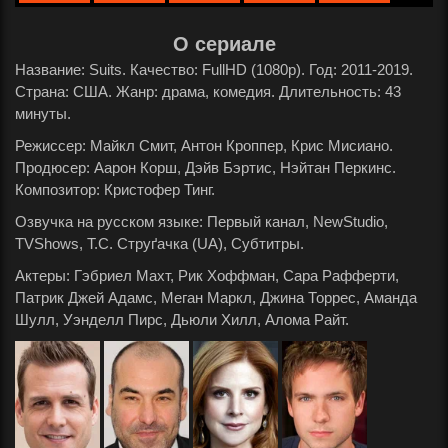
О сериале
Название: Suits. Качество: FullHD (1080p). Год: 2011-2019.
Страна: США. Жанр: драма, комедия. Длительность: 43
минуты.
Режиссер: Майкл Смит, Антон Кроппер, Крис Мисиано.
Продюсер: Аарон Корш, Дэйв Бэртис, Нэйтан Перкинс.
Композитор: Кристофер Тинг.
Озвучка на русском языке: Первый канал, NewStudio,
TVShows, Т.С. Cтруґачка (UA), Субтитры.
Актеры: Гэбриел Махт, Рик Хоффман, Сара Рафферти,
Патрик Джей Адамс, Меган Маркл, Джина Торрес, Аманда
Шулл, Уэнделл Пирс, Дьюли Хилл, Алома Райт.