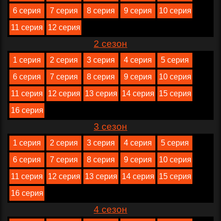
6 серия
7 серия
8 серия
9 серия
10 серия
11 серия
12 серия
2 сезон
1 серия
2 серия
3 серия
4 серия
5 серия
6 серия
7 серия
8 серия
9 серия
10 серия
11 серия
12 серия
13 серия
14 серия
15 серия
16 серия
3 сезон
1 серия
2 серия
3 серия
4 серия
5 серия
6 серия
7 серия
8 серия
9 серия
10 серия
11 серия
12 серия
13 серия
14 серия
15 серия
16 серия
4 сезон