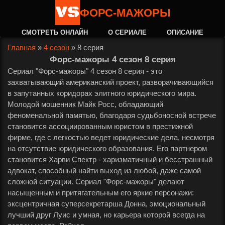
ФОРС-МАЖОРЫ
СМОТРЕТЬ ОНЛАЙН
О СЕРИАЛЕ
ОПИСАНИЕ
Главная
»
4 сезон
»
8 серия
Форс-мажоры 4 сезон 8 серия
Сериал "Форс-мажоры" 4 сезон 8 серия - это
захватывающий американский проект, разворачивающийся
в запутанных коридорах элитного юридического мира.
Молодой мошенник Майк Росс, обладающий
феноменальной памятью, благодаря судьбоносной встрече
становится ассоциированным юристом в престижной
фирме, где с легкостью ведет юридические дела, несмотря
на отсутствие юридического образования. Его партнером
становится Харви Спектр - харизматичный и бесстрашный
адвокат, способный найти выход из любой, даже самой
сложной ситуации. Сериал "Форс-мажоры" делают
насыщенным и притягательным его яркие персонажи:
эксцентричная суперсекретарша Донна, эмоциональный
лучший друг Луис и умная, но карьера которой всегда на