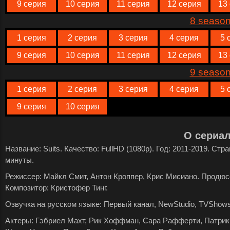
9 серия
10 серия
11 серия
12 серия
13
8 seaso
1 серия
2 серия
3 серия
4 серия
5 
9 серия
10 серия
11 серия
12 серия
13
9 seaso
1 серия
2 серия
3 серия
4 серия
5 
9 серия
10 серия
О сериа
Название: Suits. Качество: FullHD (1080p). Год: 2011-2019. Ст
минуты.
Режиссер: Майкл Смит, Антон Кроппер, Крис Мисиано. Продюс
Композитор: Кристофер Тинг.
Озвучка на русском языке: Первый канал, NewStudio, TVShows,
Актеры: Гэбриел Махт, Рик Хоффман, Сара Рафферти, Патрик