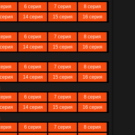
серия
6 серия
7 серия
8 серия
 серия
14 серия
15 серия
16 серия
серия
6 серия
7 серия
8 серия
 серия
14 серия
15 серия
16 серия
серия
6 серия
7 серия
8 серия
 серия
14 серия
15 серия
16 серия
n
серия
6 серия
7 серия
8 серия
 серия
14 серия
15 серия
16 серия
n
серия
6 серия
7 серия
8 серия