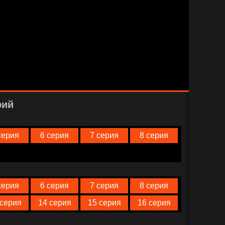
рий
серия
6 серия
7 серия
8 серия
серия
6 серия
7 серия
8 серия
 серия
14 серия
15 серия
16 серия