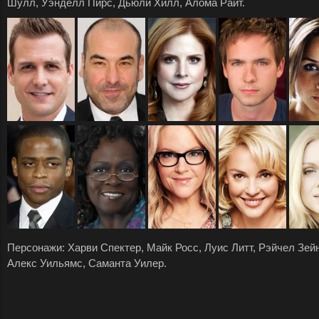
Шулл, Уэнделл Пирс, Дьюли Хилл, Алома Райт.
Персонажи: Харви Спектер, Майк Росс, Луис Литт, Рэйчел Зей
Алекс Уильямс, Саманта Уилер.