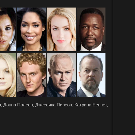
н, Донна Полсен, Джессика Пирсон, Катрина Беннет,