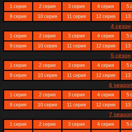
1 серия
2 серия
3 серия
4 серия
5 
9 серия
10 серия
11 серия
12 серия
13
4 сезон
1 серия
2 серия
3 серия
4 серия
5 
9 серия
10 серия
11 серия
12 серия
13
5 сезон
1 серия
2 серия
3 серия
4 серия
5 
9 серия
10 серия
11 серия
12 серия
13
6 seaso
1 серия
2 серия
3 серия
4 серия
5 
9 серия
10 серия
11 серия
12 серия
13
7 seaso
1 серия
2 серия
3 серия
4 серия
5 