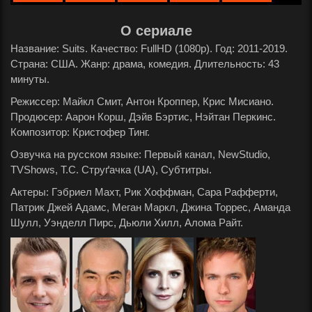
О сериале
Название: Suits. Качество: FullHD (1080p). Год: 2011-2019.
Страна: США. Жанр: драма, комедия. Длительность: 43
минуты.
Режиссер: Майкл Смит, Антон Кроппер, Крис Мисиано.
Продюсер: Аарон Корш, Дэйв Бэртис, Нэйтан Перкинс.
Композитор: Кристофер Тинг.
Озвучка на русском языке: Первый канал, NewStudio,
TVShows, Т.С. Cтруґачка (UA), Субтитры.
Актеры: Гэбриел Махт, Рик Хоффман, Сара Рафферти,
Патрик Джей Адамс, Меган Маркл, Джина Торрес, Аманда
Шулл, Уэнделл Пирс, Дьюли Хилл, Алома Райт.