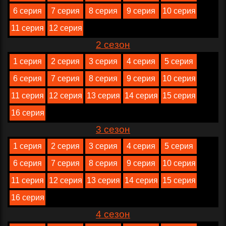
6 серия
7 серия
8 серия
9 серия
10 серия
11 серия
12 серия
2 сезон
1 серия
2 серия
3 серия
4 серия
5 серия
6 серия
7 серия
8 серия
9 серия
10 серия
11 серия
12 серия
13 серия
14 серия
15 серия
16 серия
3 сезон
1 серия
2 серия
3 серия
4 серия
5 серия
6 серия
7 серия
8 серия
9 серия
10 серия
11 серия
12 серия
13 серия
14 серия
15 серия
16 серия
4 сезон