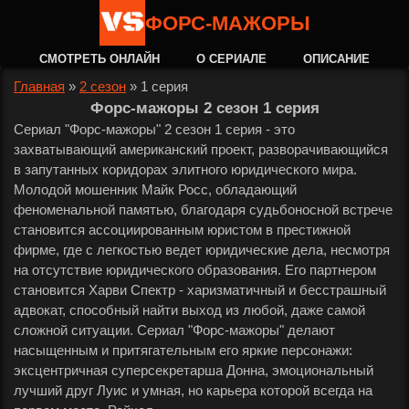
ФОРС-МАЖОРЫ
СМОТРЕТЬ ОНЛАЙН
О СЕРИАЛЕ
ОПИСАНИЕ
Главная
»
2 сезон
»
1 серия
Форс-мажоры 2 сезон 1 серия
Сериал "Форс-мажоры" 2 сезон 1 серия - это
захватывающий американский проект, разворачивающийся
в запутанных коридорах элитного юридического мира.
Молодой мошенник Майк Росс, обладающий
феноменальной памятью, благодаря судьбоносной встрече
становится ассоциированным юристом в престижной
фирме, где с легкостью ведет юридические дела, несмотря
на отсутствие юридического образования. Его партнером
становится Харви Спектр - харизматичный и бесстрашный
адвокат, способный найти выход из любой, даже самой
сложной ситуации. Сериал "Форс-мажоры" делают
насыщенным и притягательным его яркие персонажи:
эксцентричная суперсекретарша Донна, эмоциональный
лучший друг Луис и умная, но карьера которой всегда на