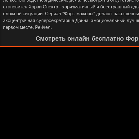
становится Харви Спектр - харизматичный и бесстрашный адв
сложной ситуации. Сериал "Форс-мажоры" делают насыщенным
эксцентричная суперсекретарша Донна, эмоциональный лучший 
первом месте, Рейчел.
Смотреть онлайн бесплатно Фор