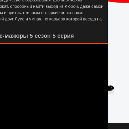
окат, способный найти выход из любой, даже самой
 и притягательным его яркие персонажи:
друг Луис и умная, но карьера которой всегда на
с-мажоры 5 сезон 5 серия