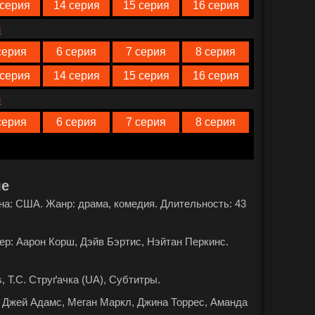
 серия
14 серия
15 серия
16 серия
n
серия
6 серия
7 серия
8 серия
 серия
14 серия
15 серия
16 серия
n
серия
6 серия
7 серия
8 серия
ле
рана: США. Жанр: драма, комедия. Длительность: 43
ер: Аарон Корш, Дэйв Бэртис, Нэйтан Перкинс.
 Т.С. Cтруґачка (UA), Субтитры.
 Джей Адамс, Меган Маркл, Джина Торрес, Аманда