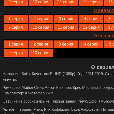
9 серия
10 серия
11 серия
12 серия
13
8 seaso
1 серия
2 серия
3 серия
4 серия
5 
9 серия
10 серия
11 серия
12 серия
13
9 seaso
1 серия
2 серия
3 серия
4 серия
5 
9 серия
10 серия
О сериа
Название: Suits. Качество: FullHD (1080p). Год: 2011-2019. Ст
минуты.
Режиссер: Майкл Смит, Антон Кроппер, Крис Мисиано. Продюс
Композитор: Кристофер Тинг.
Озвучка на русском языке: Первый канал, NewStudio, TVShows,
Актеры: Гэбриел Махт, Рик Хоффман, Сара Рафферти, Патрик