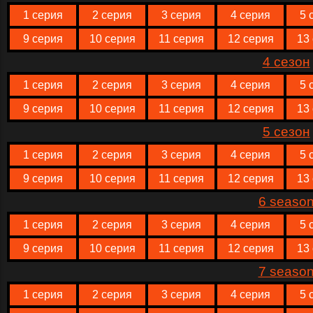
1 серия
2 серия
3 серия
4 серия
5 
9 серия
10 серия
11 серия
12 серия
13
4 сезон
1 серия
2 серия
3 серия
4 серия
5 
9 серия
10 серия
11 серия
12 серия
13
5 сезон
1 серия
2 серия
3 серия
4 серия
5 
9 серия
10 серия
11 серия
12 серия
13
6 seaso
1 серия
2 серия
3 серия
4 серия
5 
9 серия
10 серия
11 серия
12 серия
13
7 seaso
1 серия
2 серия
3 серия
4 серия
5 