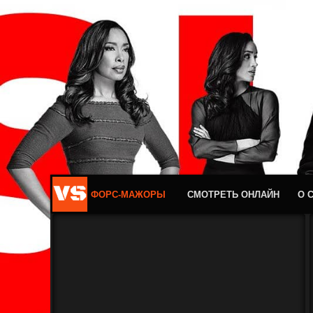
ФОРС-МАЖОРЫ
СМОТРЕТЬ ОНЛАЙН
О 