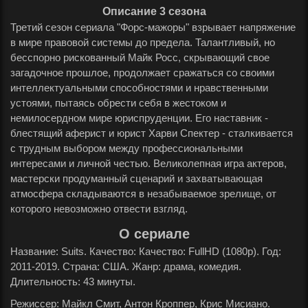
Описание 3 сезона
Третий сезон сериала "Форс-мажоры" взрывает напряжение
в мире правовой системы до предела. Талантливый, но
бесспорно рискованный Майк Росс, скрывающий свое
загадочное прошлое, продолжает сражаться со своими
интеллектуальными способностями и нравственными
устоями, пытаясь обрести себя в жестоком и
немилосердном мире юриспруденции. Его наставник -
блестящий аферист и юрист Харви Спектер - сталкивается
с трудным выбором между профессиональными
интересами и личной честью. Великолепная игра актеров,
мастерски продуманный сценарий и захватывающая
атмосфера складываются в незабываемое зрелище, от
которого невозможно отвести взгляд.
О сериале
Название: Suits. Качество: Качество: FullHD (1080p). Год:
2011-2019. Страна: США. Жанр: драма, комедия.
Длительность: 43 минуты.
Режиссер: Майкл Смит, Антон Кроппер, Крис Мисиано.