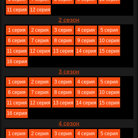
11 серия
12 серия
2 сезон
1 серия
2 серия
3 серия
4 серия
5 серия
6 серия
7 серия
8 серия
9 серия
10 серия
11 серия
12 серия
13 серия
14 серия
15 серия
16 серия
3 сезон
1 серия
2 серия
3 серия
4 серия
5 серия
6 серия
7 серия
8 серия
9 серия
10 серия
11 серия
12 серия
13 серия
14 серия
15 серия
16 серия
4 сезон
1 серия
2 серия
3 серия
4 серия
5 серия