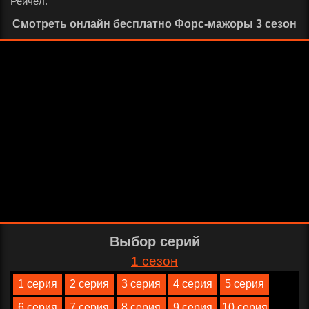
Рейчел.
Смотреть онлайн бесплатно Форс-мажоры 3 сезон
Выбор серий
1 сезон
1 серия
2 серия
3 серия
4 серия
5 серия
6 серия
7 серия
8 серия
9 серия
10 серия