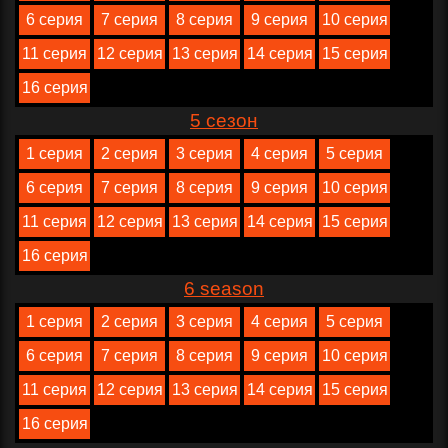
6 серия
7 серия
8 серия
9 серия
10 серия
11 серия
12 серия
13 серия
14 серия
15 серия
16 серия
5 сезон
1 серия
2 серия
3 серия
4 серия
5 серия
6 серия
7 серия
8 серия
9 серия
10 серия
11 серия
12 серия
13 серия
14 серия
15 серия
16 серия
6 season
1 серия
2 серия
3 серия
4 серия
5 серия
6 серия
7 серия
8 серия
9 серия
10 серия
11 серия
12 серия
13 серия
14 серия
15 серия
16 серия