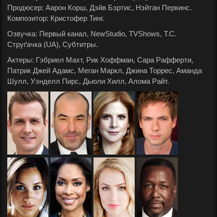
Продюсер: Аарон Корш, Дэйв Бэртис, Нэйтан Перкинс.
Композитор: Кристофер Тинг.
Озвучка: Первый канал, NewStudio, TVShows, Т.С.
Cтруґачка (UA), Субтитры.
Актеры: Гэбриел Махт, Рик Хоффман, Сара Рафферти,
Патрик Джей Адамс, Меган Маркл, Джина Торрес, Аманда
Шулл, Уэнделл Пирс, Дьюли Хилл, Алома Райт.