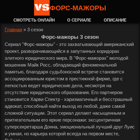
ФОРС-МАЖОРЫ
СМОТРЕТЬ ОНЛАЙН
О СЕРИАЛЕ
ОПИСАНИЕ
Главная
»
3 сезон
Форс-мажоры 3 сезон
Сериал "Форс-мажоры" - это захватывающий американский
проект, разворачивающийся в запутанных коридорах
элитного юридического мира. В "Форс-мажорах" молодой
мошенник Майк Росс, обладающий феноменальной
памятью, благодаря судьбоносной встрече становится
ассоциированным юристом в престижной фирме, где с
легкостью ведет юридические дела, несмотря на
отсутствие юридического образования. Его партнером
становится Харви Спектр - харизматичный и бесстрашный
адвокат, способный найти выход из любой, даже самой
сложной ситуации. Этот сериал делают насыщенным и
притягательным его яркие персонажи: эксцентричная
суперсекретарша Донна, эмоциональный лучший друг Луис
и умная, но карьера которой всегда на первом месте,