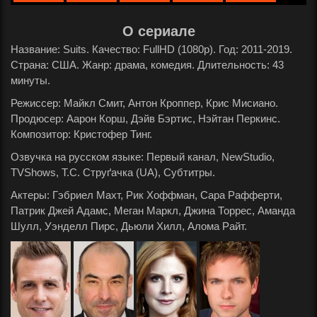
О сериале
Название: Suits. Качество: FullHD (1080p). Год: 2011-2019.
Страна: США. Жанр: драма, комедия. Длительность: 43
минуты.
Режиссер: Майкл Смит, Антон Кроппер, Крис Мисиано.
Продюсер: Аарон Корш, Дэйв Бэртис, Нэйтан Перкинс.
Композитор: Кристофер Тинг.
Озвучка на русском языке: Первый канал, NewStudio,
TVShows, Т.С. Cтруґачка (UA), Субтитры.
Актеры: Гэбриел Махт, Рик Хоффман, Сара Рафферти,
Патрик Джей Адамс, Меган Маркл, Джина Торрес, Аманда
Шулл, Уэнделл Пирс, Дьюли Хилл, Алома Райт.