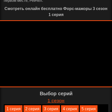
первом месте, Рейчел.
Смотреть онлайн бесплатно Форс-мажоры 3 сезон
1 серия
Выбор серий
1 сезон
1 серия
2 серия
3 серия
4 серия
5 серия