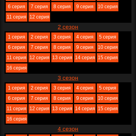
6 серия
7 серия
8 серия
9 серия
10 серия
11 серия
12 серия
2 сезон
1 серия
2 серия
3 серия
4 серия
5 серия
6 серия
7 серия
8 серия
9 серия
10 серия
11 серия
12 серия
13 серия
14 серия
15 серия
16 серия
3 сезон
1 серия
2 серия
3 серия
4 серия
5 серия
6 серия
7 серия
8 серия
9 серия
10 серия
11 серия
12 серия
13 серия
14 серия
15 серия
16 серия
4 сезон